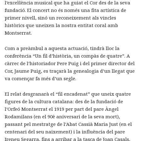
l’exceŀlència musical que ha guiat el Cor des de la seva
fundació. El concert no és només una fita artística de
primer nivell, sinó un reconeixement als vincles
històrics que uneixen la nostra entitat coral amb
Montserrat.
Com a preàmbul a aquesta actuació, tindrà lloc la
conferència “Un fil d’història, un compàs de quatre”. A
càrrec de l’historiador Pere Puig i del primer director del
Cor, Jaume Puig, es traçarà la genealogia d’un llegat que
va començar fa més d’un segle.
El relat desgranarà el “fil encadenat” que uneix quatre
figures de la cultura catalana: des de la fundació de
l’Orfeó Montserrat el 1919 per part del pare Àngel
Rodamilans (en el 90è aniversari de la seva mort),
passant pel mestratge de l’Abat Cassià Maria Just (en el
centenari del seu naixement) i la influència del pare
Ireneu Segarra, fins a arribar a la tasca de Joan Casals,