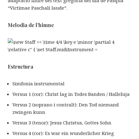
adaptació lliure del text gregorià del dia de Pasqua
“Victimae Paschali laude”.
Melodia de l’himne
Estructura
Simfonia instrumental
Versus 1 (cor): Christ lag in Todes Banden / Halleluja
Versus 2 (soprano i contralt): Den Tod niemand
zwingen kunn
Versus 3 (tenor): Jesus Christus, Gottes Sohn
Versus 4 (cor): Es war ein wunderlicher Krieg