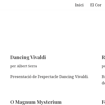
Inici
El Cor
Dancing Vivaldi
R
per
Albert Serra
p
Presentació de l’espectacle Dancing Vivaldi.
B
d
O Magnum Mysterium
F