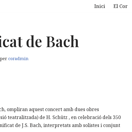
Inici
El Cor
cat de Bach
per
coradmin
Bach, ompliran aquest concert amb dues obres
sió teatralitzada) de H. Schütz , en celebració dels 350
ificat de J.S. Bach, interpretats amb solistes i conjunt