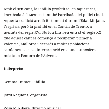
Amb el seu cant, la Sibil•la profetitza, en aquest cas,
l’arribada del Messies i també l’arribada del Judici Final.
Aquesta tradició arrelà fortament durant l’Edat Mitjana,
l’església però la prohibí en el Concili de Trento, a
meitats del segle XVI. No fou fins ben entrat el segle XX
que aquest cant es comença a recuperar, primer a
València, Mallorca i després a moltes poblacions
catalanes. La seva interpretació crea una atmosfera
mística a l’entorn de l’Advent.
Intèrprets:
Gemma Humet, Sibil•la
Jordi Reguant, organista
Rosa M. Ribera, direcció musical