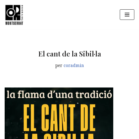
Vés
al
contingut
El cant de la Sibil·la
per
coradmin