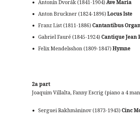
Antonín Dvorák (1841-1904)
Ave Maria
Anton Bruckner (1824-1896)
Locus Iste
Franz List (1811-1886)
Cantantibus Organ
Gabriel Fauré (1845-1924)
Cantique Jean 
Felix Mendelsshon (1809-1847)
Hymne
2a part
Joaquim Villalta, Fanny Escrig (piano a 4 man
Serguei Rakhmàninov (1873-1943)
Cinc Mo