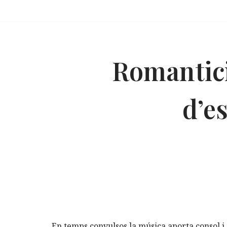
Vés
al
contingut
Romantic
d’e
En temps convulsos la música aporta consol i 