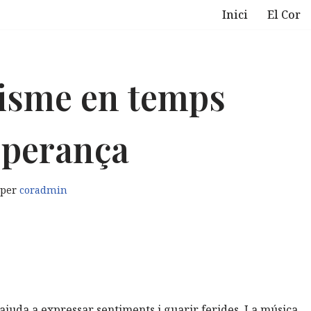
Inici
El Cor
isme en temps
sperança
per
coradmin
ajuda a expressar sentiments i guarir ferides. La música