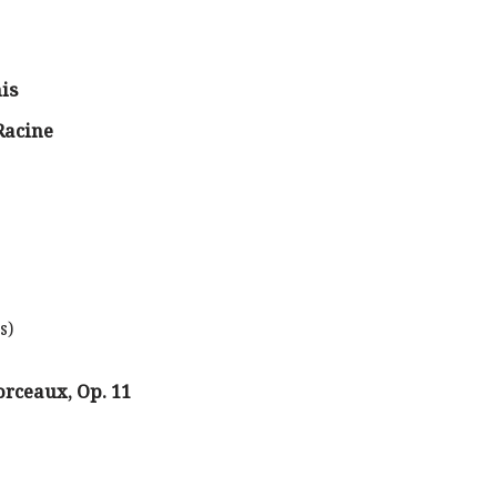
is
Racine
s)
rceaux, Op. 11